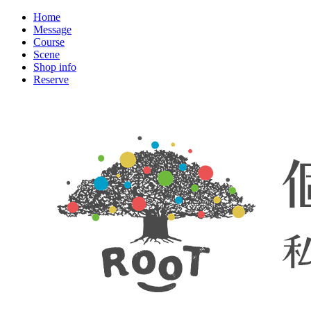
Home
Message
Course
Scene
Shop info
Reserve