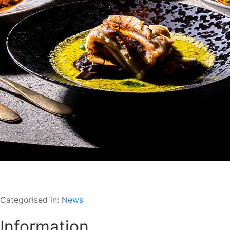
Categorised in:
News
Information