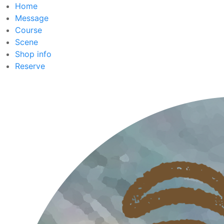
Home
Message
Course
Scene
Shop info
Reserve